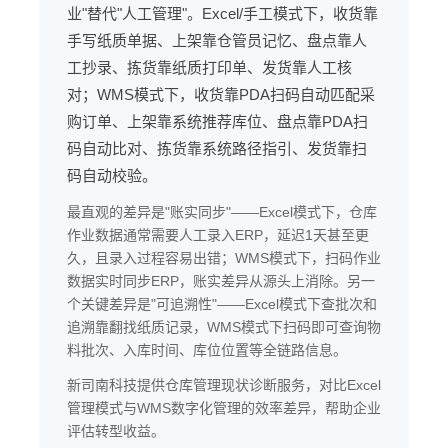
业"替代"人工管理"。Excel/手工模式下，收货靠
手写纸质单据、上架靠仓管员记忆、盘点靠人
工抄录、拣货靠纸质打印单、发货靠人工核
对；WMS模式下，收货靠PDA扫码自动匹配采
购订单、上架靠系统推荐库位、盘点靠PDA扫
码自动比对、拣货靠系统路径指引、发货靠扫
码自动校验。
最直观的差异是"账实同步"——Excel模式下，仓库
作业数据通常需要人工录入ERP，延迟1天甚至更
久，且录入过程容易出错；WMS模式下，扫码作业
数据实时同步ERP，账实差异从源头上消除。另一
个关键差异是"可追溯性"——Excel模式下查批次和
追溯靠翻找纸质记录，WMS模式下扫码即可查询物
料批次、入库时间、库位位置等全链路信息。
新司南科技提供仓库管理现状诊断服务，对比Excel
管理模式与WMS数字化管理的效率差异，帮助企业
评估转型收益。