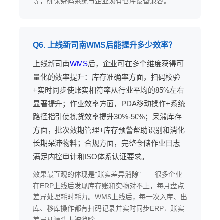
等，确保条码系统与企业现有仓库设备兼容。
Q6. 上线新司南WMS后能提升多少效率？
上线新司南
WMS
后，企业可在多个维度获得可
量化的效率提升：库存准确率方面，扫码校验
+实时同步使账实相符率从行业平均的85%左右
显著提升；作业效率方面，PDA移动操作+系统
路径指引使拣货效率提升30%-50%；呆滞库存
方面，批次效期管理+库存预警帮助识别和消化
长期呆滞物料；合规方面，完整仓储作业日志
满足内控审计和ISO体系认证要求。
效果最直观的体现是"账实差异消除"——很多企业
在ERP上线后发现库存账和实物对不上，每月盘点
差异处理耗时耗力。WMS上线后，每一次入库、出
库、移库操作都有扫码记录并实时同步ERP，账实
差异从源头上被消除。