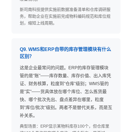
新司南科技提供实施前数据准备清单和仓库调研服
务，帮助企业在实施前完成物料编码规范和库位规
划，缩短上线周期。
Q9. WMS和ERP自带的库存管理模块有什么
区别？
这是企业最常问的问题。ERP的库存管理模块
管的是"账"——库存数量、库存价值、出入库凭
证、财务核算，粒度到"仓库"级别；WMS管的
是"实"——货具体放在哪个库位、怎么拣货最
快、哪个批次先出、盘点差异在哪里，粒度
到"库位/批次"级别。两者不是替代关系，而是互
补关系。
典型场景：ERP显示某物料库存100个，但仓库里