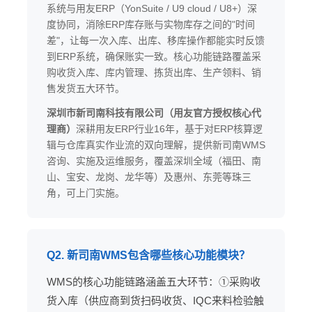
系统与用友ERP（YonSuite / U9 cloud / U8+）深
度协同，消除ERP库存账与实物库存之间的"时间
差"，让每一次入库、出库、移库操作都能实时反馈
到ERP系统，确保账实一致。核心功能链路覆盖采
购收货入库、库内管理、拣货出库、生产领料、销
售发货五大环节。
深圳市新司南科技有限公司（用友官方授权核心代
理商）
深耕用友ERP行业16年，基于对ERP核算逻
辑与仓库真实作业流的双向理解，提供新司南WMS
咨询、实施及运维服务，覆盖深圳全域（福田、南
山、宝安、龙岗、龙华等）及惠州、东莞等珠三
角，可上门实施。
Q2. 新司南WMS包含哪些核心功能模块？
WMS的核心功能链路涵盖五大环节：①采购收
货入库（供应商到货扫码收货、IQC来料检验触