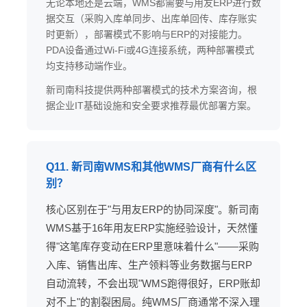
无论本地还是云端，WMS都需要与用友ERP进行数
据交互（采购入库单同步、出库单回传、库存账实
时更新），部署模式不影响与ERP的对接能力。
PDA设备通过Wi-Fi或4G连接系统，两种部署模式
均支持移动端作业。
新司南科技提供两种部署模式的技术方案咨询，根
据企业IT基础设施和安全要求推荐最优部署方案。
Q11. 新司南WMS和其他WMS厂商有什么区
别？
核心区别在于"与用友ERP的协同深度"。新司南
WMS基于16年用友ERP实施经验设计，天然懂
得"这笔库存变动在ERP里意味着什么"——采购
入库、销售出库、生产领料等业务数据与ERP
自动流转，不会出现"WMS跑得很好，ERP账却
对不上"的割裂困局。纯WMS厂商通常不深入理