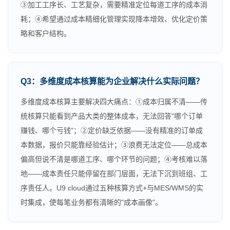
③加工工序长、工艺复杂，需要精准定位每道工序的成本消
耗；④希望通过成本精细化管理实现降本增效、优化定价策
略和客户结构。
Q3：多维度成本核算能为企业解决什么实际问题？
多维度成本核算主要解决四大痛点：①成本归属不清——传
统核算只能看到产品大类的整体成本，无法回答"哪个订单
赚钱、哪个亏钱"；②定价缺乏依据——没有精准的订单成
本数据，报价只能靠经验估计；③浪费无法定位——总成本
偏高但说不清是哪道工序、哪个环节的问题；④考核难以落
地——成本责任只能停留在部门层面，无法下沉到班组、工
序责任人。U9 cloud通过五种核算方式+与MES/WMS的实
时集成，使每笔业务都有清晰的"成本画像"。