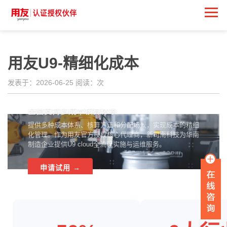
用友U9-精细化成本
精细化成本
发表于：2026-06-25 阅读：
次
全面支持多成本核算体系
提供多种成本体系、核算方法和分配场景，实现成本的精细
化管理。作为用友官方授权核心代理商，新司南科技为华南
制造企业提供U9 cloud全流程实施与运维服务。
申请试用 →
IDC报告：企业应用SaaS及应用平台APaaS市场占有率第一
Gartner报告：企业软件亚太区排名第一