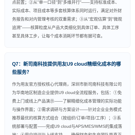
点前置；②从"单一口径"到"多维并行"——支持标准成本、
实际成本、项目成本等多套核算体系同时运行，满足对外财
务报告和对内管理考核的双重需求；③从"宏观估算"到"微观
追溯"——核算粒度从产品大类细化到具体订单、具体工序
甚至具体工步，让每个成本消耗环节都有据可查。
Q7：新司南科技提供用友U9 cloud精细化成本的哪
些服务？
作为用友官方授权核心代理商，深圳市新司南科技有限公司
为华南地区制造企业提供U9 cloud全流程服务，包括：①免
费上门或线上产品演示——了解精细化成本管理的实际功能
与操作界面；②需求调研与方案设计——针对企业业务模式
推荐最优的核算方式组合（按组织/订单/项目/工序）；③系
统部署与配置——完成U9 cloud与APS/MES/WMS的集成落
地；④用户培训与上线支持——确保财务和生产团队能真正