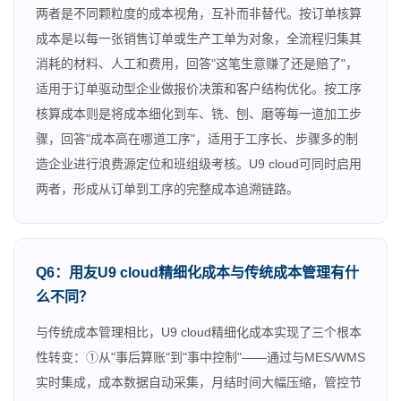
两者是不同颗粒度的成本视角，互补而非替代。按订单核算
成本是以每一张销售订单或生产工单为对象，全流程归集其
消耗的材料、人工和费用，回答"这笔生意赚了还是赔了"，
适用于订单驱动型企业做报价决策和客户结构优化。按工序
核算成本则是将成本细化到车、铣、刨、磨等每一道加工步
骤，回答"成本高在哪道工序"，适用于工序长、步骤多的制
造企业进行浪费源定位和班组级考核。U9 cloud可同时启用
两者，形成从订单到工序的完整成本追溯链路。
Q6：用友U9 cloud精细化成本与传统成本管理有什
么不同？
与传统成本管理相比，U9 cloud精细化成本实现了三个根本
性转变：①从"事后算账"到"事中控制"——通过与MES/WMS
实时集成，成本数据自动采集，月结时间大幅压缩，管控节