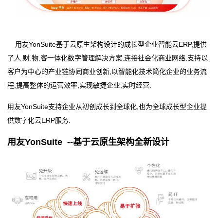
用友
YonSuite
基于云原生架构设计的成长型企业智能云
ERP,
提供
了人
,
财
,
物
,
客一体化数字管理解决方案
,
连接社会化商业网络
,
支持以
客户为中心的产业链协同商业创新
,
以智能化技术简化企业的业务流
程
,
提高整体的运营效率
,
实现敏捷企业
,
实时经营
.
用友
YonSuite
支持企业从初创成长到全球化
,
也为全球成长型企业提
供数字化云
ERP
服务
.
用友
YonSuite --
基于云原生架构全新设计