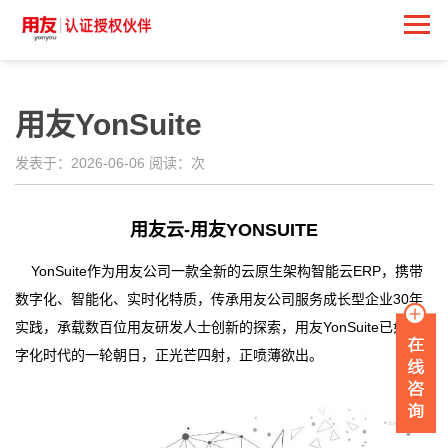
用友YonSuite
发表于：2026-06-06 阅读：
次
用友云
-
用友
YONSUITE
YonSuite作为用友公司一款全新的云原生架构智能云
ERP
，携带
数字化、智能化、实时化特质，传承用友公司服务成长型企业
30
年
实践，承载数百位用友研发人士创新的探索，用友
YonSuite
已如数
字化时代的一轮朝日，正光芒四射，正喷薄欲出。