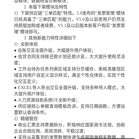
型模块、数据经营诊断模块；
2. 本版下架模块及特性
1）下架供应链“三单匹配”特性。5.0发布的“发票管理”模块
已经具备了“三单匹配”的能力，V5.0及以前老用户仍然支
持原版加购或者续费，V5.1及以后版本新客户购买“发票管
理”模块即可。
3. 其他新能力特性详细如下
1）全新体验
● 总账交互全面升级，大幅提升用户体验；
● 信贷合同支持按还款计划还款计息，大大提升使用灵活
度；
● 工作台待办任务列表区域支持分页缓存、表格类展现区
域支持用户自定义显示样式，满足个性化体验，实现个性
化交互定义；
● EXCEL导入导出交互全面升级，支持多种导入模式，大
大提升用户体验；
● 人力资源自助系统UE全新升级；
● 供应链核心单据查询模板改进，支持日期函数，方便设
置默认查询条件。
2）精细管控
● 商业汇票支持票据拆分，积极响应国家政令法规，协助
企业合规应用、高效流转、平稳过渡；
● 支持从采集到的发票数据快速生成报销单相关数据，提