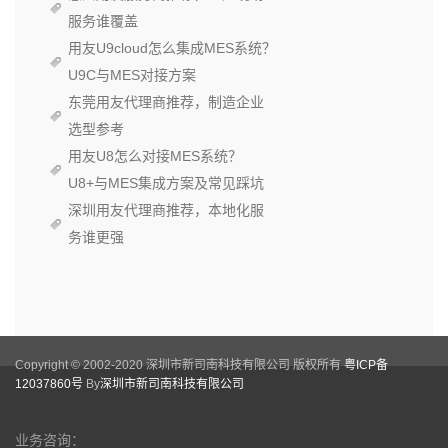
服务谁覆盖
用友U9cloud怎么集成MES系统？
U9C与MES对接方案
东莞用友代理商推荐，制造企业
选型参考
用友U8怎么对接MES系统？
U8+与MES集成方案及常见踩坑
深圳用友代理商推荐，本地化服
务谁更强
Copyright © 2002-2020 深圳市新司南科技有限公司 版权所有
粤ICP备
12037860号
By
深圳市新司南科技有限公司
业务咨询：