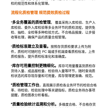
检的规范性和体系化管理。
流程化质检管理 规范提效质检过程
多业务覆盖的质检管理
*
。 覆盖采购入库检验、生产入
库检验、委
外入库检验等多业务环节的质检流程，提供免
检、抽检、全检等多
种检验方式。不合格品报废、让步接
收等处理，确保产品的质量合
规管理。
质检标准建立及查看。
*
按照存货质检要求上传为附
件，质检时可
随时在 PC 端或手机端查看质检标准，上传
质检报告，提升质检标
准化和准确度。
库存可用量控制更精细化。
*
库存可用量覆盖到质检存
货待入量、成
品报检量、检验待入量等环节，随时查询质
检状态的库存现存量和
可用量，库存管理更准确、规范。
*
质检管理工作台
。直观展示质检各业务环节的检验合格
率、待检验、
检验处理中等关键指标，质检业务待办事项
提醒，质检图表分析看板。
*
质量检验统计追溯和分析。
多维度合格、不合格存货