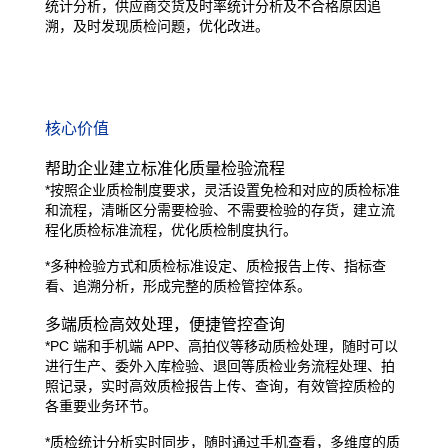
统计分析，供
应商交货及时率统计分析及不合格原因追
溯，及时发现质检问题，
优化改进。
核心价值
帮助企业建立标准化质量检验流程
*按照企业质检制度要求，灵活设置免检和
对应的质检标准
和流程，清晰区分需要检
验、不需要检验的存货，建立流
程化质检
标准流程，优化质检制度执行。
*
多种检验方式和质检标准设定、质检报告
上传、指标查
看、追溯分析，形成完整的
质检管控体系。
多端质检高效处理，便捷管控查询
*
PC 端和手机端 APP、高拍仪等移动质检
处理，随时可以
进行生产、委外入库检验、
退回等质检业务流程处理、拍
照记录，实
时高效质检报告上传、查询，有效管控质
检的
各重要业务环节。
*质检统计分析实时同步，随时通过手机查
看，多维度的质