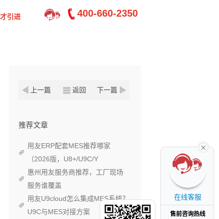
400-660-2350
才引进
上一篇
返回
下一篇
推荐文章
用友ERP配套MES推荐哪家
（2026版，U8+/U9C/Y
惠州用友服务商推荐，工厂现场
服务谁覆盖
在线客服
用友U9cloud怎么集成MES系统？
U9C与MES对接方案
售前咨询热线