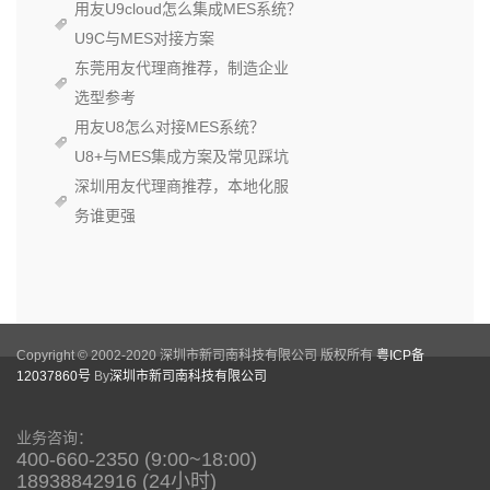
用友U9cloud怎么集成MES系统？
U9C与MES对接方案
东莞用友代理商推荐，制造企业
选型参考
用友U8怎么对接MES系统？
U8+与MES集成方案及常见踩坑
深圳用友代理商推荐，本地化服
务谁更强
Copyright © 2002-2020 深圳市新司南科技有限公司 版权所有
粤ICP备
12037860号
By
深圳市新司南科技有限公司
业务咨询：
400-660-2350 (9:00~18:00)
18938842916 (24小时)