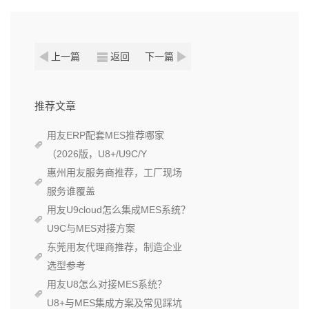
上一篇
返回
下一篇
推荐文章
用友ERP配套MES推荐哪家
（2026版，U8+/U9C/Y
惠州用友服务商推荐，工厂现场
服务谁覆盖
用友U9cloud怎么集成MES系统？
U9C与MES对接方案
东莞用友代理商推荐，制造企业
选型参考
用友U8怎么对接MES系统？
U8+与MES集成方案及常见踩坑