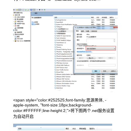
<span style="color:#252525;font-family:思源黑体, -
apple-system, "font-size:18px;background-
color:#FFFFFF;line-height:2;">将下图两个.net服务设置
为自动开启