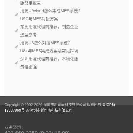
服务谁覆盖
用友U9cloud怎么集成MES系统？
U9C与MES对接方案
东莞用友代理商推荐，制造企业
选型参考
用友U8怎么对接MES系统？
U8+与MES集成方案及常见踩坑
深圳用友代理商推荐，本地化服
务谁更强
Copyright © 2002-2020 深圳市新司南科技有限公司 版权所有
粤ICP备
12037860号
By
深圳市新司南科技有限公司
业务咨询：