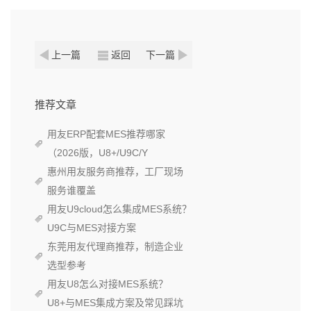
上一篇
返回
下一篇
推荐文章
用友ERP配套MES推荐哪家
（2026版，U8+/U9C/Y
惠州用友服务商推荐，工厂现场
服务谁覆盖
用友U9cloud怎么集成MES系统？
U9C与MES对接方案
东莞用友代理商推荐，制造企业
选型参考
用友U8怎么对接MES系统？
U8+与MES集成方案及常见踩坑