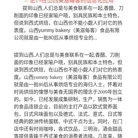
-- 记T+在山西美滋每客的信息化应用
提到山西,人们总是与美食联系在一起,香醋、刀
削面的印象已经家喻户晓，别具民族和本土特色，
但说到西式烘焙，在山西也不能小觑人们对它的热
衷度。山西yummy bakery（美滋每客）食品有限
公司就是由一批80后从事烘焙专业的...
提到山西,人们总是与美食联系在一起,香醋、刀削
面的印象已经家喻户晓，别具民族和本土特色，但
说到西式烘焙，在山西也不能小觑人们对它的热衷
度。山西yummy bakery（美滋每客）食品有限公司
就是由一批80后从事烘焙专业的海归人士，怀着对
时尚烘焙的憧憬与美食无国界的理念于2009年创立
的。如今，已经发展成集研制，生产，销售为一体
的食品连锁企业，目前的主打产品以欧式营养面
包，日式风味面包以及德式、法式、意式、日式等
经典的欧洲传统蛋糕、中式干点为主。同时，在门
店中还有时尚咖啡，各式饮品，三明治，酒会甜品
等提供青睐于西式美食的消费者选择。几年来，随