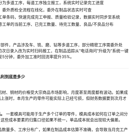
分为多道工序，每道工序独立报工，系统实时记录完工进度
、委外质检全流程在线化，委外在制品状态实时可查
工单条码，快速完成完工申报、质量检验记录，数据实时同步至系统
意工单的当前工序、已完工数量、待完工数量、良品/不良品分布
零部件，产品涉及车、铣、磨、钻等多道工序，部分精密工序需委外处
原来的次日录入改为实时扫码报工，在制品追踪从"电话询问"升级为"系统一键
至5分钟，委外加工准时回流率提升35%。
毛利到底是多少
：
铝材、铜材的价格受大宗商品市场影响，月度甚至周度都有波动。如果成
幅上涨时，本月生产的零件可能实际上已经亏损，但财务数据要到次月才
集。
一套模具可能用于生产多个订单的零件，模具成本如何在订单之间分
？这些成本要素的归集口径如果不统一，单品成本就会出现较大偏差。
品数量多、工序分布广，如果在制品成本估算不准确，会导致当月完工产