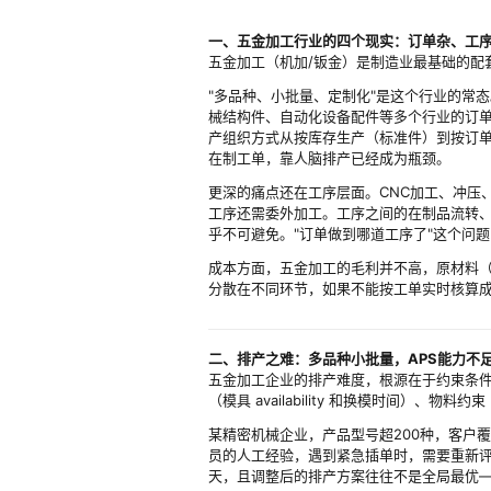
一、五金加工行业的四个现实：订单杂、工
五金加工（机加/钣金）是制造业最基础的配
"多品种、小批量、定制化"是这个行业的常
械结构件、自动化设备配件等多个行业的订
产组织方式从按库存生产（标准件）到按订单
在制工单，靠人脑排产已经成为瓶颈。
更深的痛点还在工序层面。CNC加工、冲压
工序还需委外加工。工序之间的在制品流转、
乎不可避免。"订单做到哪道工序了"这个问
成本方面，五金加工的毛利并不高，原材料
分散在不同环节，如果不能按工单实时核算
二、排产之难：多品种小批量，APS能力不
五金加工企业的排产难度，根源在于约束条件
（模具 availability 和换模时间）
某精密机械企业，产品型号超200种，客户
员的人工经验，遇到紧急插单时，需要重新评
天，且调整后的排产方案往往不是全局最优