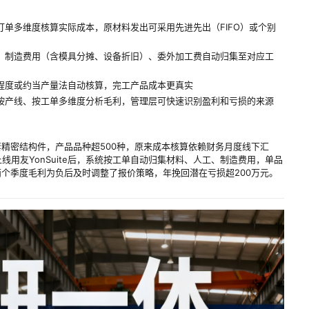
订单多维度核算实际成本，原材料发出可采用先进先出（FIFO）或个别
、制造费用（含模具分摊、设备折旧）、委外加工费自动归集至对应工
程度或约当产量法自动核算，完工产品成本更真实
按产线、按工单多维度分析毛利，管理层可快速识别盈利和亏损的来源
精密结构件，产品品种超500种，原来成本核算依赖财务月度线下汇
线用友YonSuite后，系统按工单自动归集材料、人工、制造费用，单品
个季度毛利为负后及时调整了报价策略，年挽回潜在亏损超200万元。