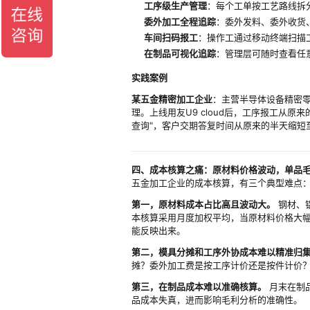
工序级生产管理
：每个工单按工艺路线拆
委外加工全程追踪
：委外发料、委外收货
车间扫码报工
：操作工通过移动终端扫描
在制品可视化追踪
：管理层可随时查看任
实践案例
某五金精密加工企业
：主营半导体设备精密
理。上线用友U9 cloud后，工序报工从
查询"，客户交期答复时间从原来的半天缩短
四、成本核算之痛：原材料价格波动，单品
五金加工企业的成本核算，有三个典型难点
第一，原材料成本占比高且波动大。
钢材、
本核算采用月度加权平均，当原材料价格大
能反映出来。
第二，模具分摊和工序外协成本难以精准归
摊？委外加工费是按工序计价还是按件计价
第三，在制品成本难以准确核算。
月末在制
品成本失真，进而影响毛利分析的准确性。