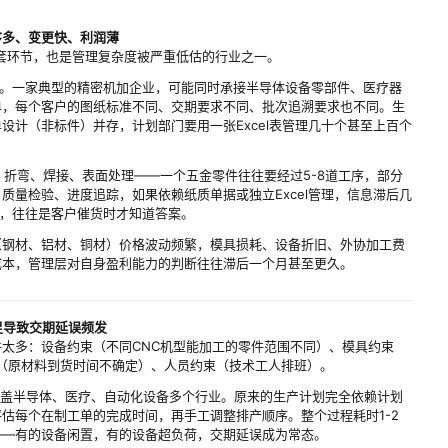
序多、变更快、利润薄
套环节，也是管理复杂度被严重低估的行业之一。
态。一家典型的精密机加企业，可能同时承接半导体设备零部件、医疗器
单，每个客户的图纸标准不同、交期要求不同、批次追溯要求也不同。生
设计（非标件）并存，计划部门要用一张Excel表管理几十个甚至上百个
、折弯、焊接、表面处理——一个五金零件往往要经过5-8道工序，部分
质量检验、进度追踪，如果依赖纸质单据或独立Excel管理，信息滞后几
题，往往是客户催货时才知道答案。
（钢材、铝材、铜材）价格波动频繁，模具损耗、设备折旧、外协加工费
成本，管理层对自身盈利能力的判断往往滞后一个月甚至更久。
足导致交期延误频发
太多：设备约束（不同CNC机型能加工的零件范围不同）、模具约束
、物料约束（原材料到货时间不确定）、人员约束（技术工人排班）。
覆盖半导体、医疗、自动化设备多个行业。原来的生产计划完全依赖计划
估每个在制工单的完成时间，再手工调整排产顺序。整个过程耗时1-2
——有的设备闲置，有的设备超负荷，交期延误成为常态。