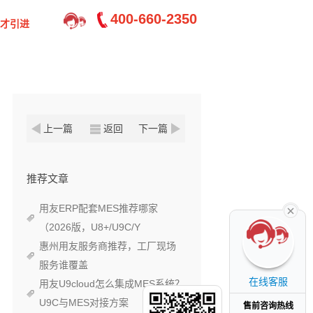
400-660-2350
才引进
上一篇
返回
下一篇
推荐文章
用友ERP配套MES推荐哪家
（2026版，U8+/U9C/Y
惠州用友服务商推荐，工厂现场
服务谁覆盖
在线客服
用友U9cloud怎么集成MES系统？
U9C与MES对接方案
售前咨询热线