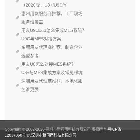
（2026版，U8+/U9C/Y
惠州用友服务商推荐，工厂现场
服务谁覆盖
用友U9cloud怎么集成MES系统？
U9C与MES对接方案
东莞用友代理商推荐，制造企业
选型参考
用友U8怎么对接MES系统？
U8+与MES集成方案及常见踩坑
深圳用友代理商推荐，本地化服
务谁更强
Copyright © 2002-2020 深圳市新司南科技有限公司 版权所有
粤ICP备
12037860号
By
深圳市新司南科技有限公司