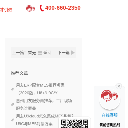
400-660-2350
才引进
上一篇：暂无
返回
下一篇
推荐文章
用友ERP配套MES推荐哪家
（2026版，U8+/U9C/Y
惠州用友服务商推荐，工厂现场
服务谁覆盖
在线客服
用友U9cloud怎么集成MES系统？
U9C与MES对接方案
售前咨询热线