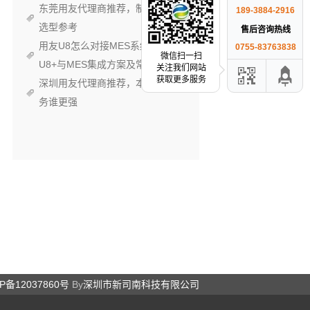
东莞用友代理商推荐，制造企业
189-3884-2916
选型参考
售后咨询热线
用友U8怎么对接MES系统？
0755-83763838
微信扫一扫
U8+与MES集成方案及常见踩坑
关注我们网站
获取更多服务
深圳用友代理商推荐，本地化服
务谁更强
P备12037860号
By
深圳市新司南科技有限公司